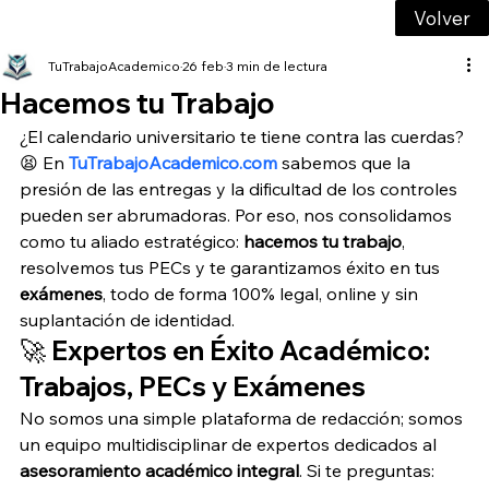
Volver
TuTrabajoAcademico
26 feb
3 min de lectura
Hacemos tu Trabajo
¿El calendario universitario te tiene contra las cuerdas? 
😫 En 
TuTrabajoAcademico.com
 sabemos que la 
presión de las entregas y la dificultad de los controles 
pueden ser abrumadoras. Por eso, nos consolidamos 
como tu aliado estratégico: 
hacemos tu trabajo
, 
resolvemos tus PECs y te garantizamos éxito en tus 
exámenes
, todo de forma 100% legal, online y sin 
suplantación de identidad.
🚀 Expertos en Éxito Académico: 
Trabajos, PECs y Exámenes
No somos una simple plataforma de redacción; somos 
un equipo multidisciplinar de expertos dedicados al 
asesoramiento académico integral
. Si te preguntas: 