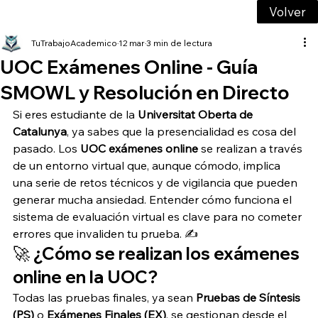
Volver
TuTrabajoAcademico
12 mar
3 min de lectura
UOC Exámenes Online - Guía
SMOWL y Resolución en Directo
Si eres estudiante de la 
Universitat Oberta de 
Catalunya
, ya sabes que la presencialidad es cosa del 
pasado. Los 
UOC exámenes online
 se realizan a través 
de un entorno virtual que, aunque cómodo, implica 
una serie de retos técnicos y de vigilancia que pueden 
generar mucha ansiedad. Entender cómo funciona el 
sistema de evaluación virtual es clave para no cometer 
errores que invaliden tu prueba. ✍️
🚀 ¿Cómo se realizan los exámenes 
online en la UOC?
Todas las pruebas finales, ya sean 
Pruebas de Síntesis 
(PS)
 o 
Exámenes Finales (EX)
, se gestionan desde el 