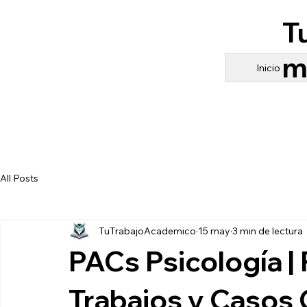
T
m
Inicio
All Posts
TuTrabajoAcademico
15 may
3 min de lectura
PACs Psicología |
Trabajos y Casos 