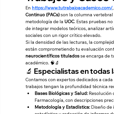
En 
https://www.tutrabajoacademico.com/
Continuo (PACs)
 son la columna vertebral
metodología de la 
UOC
. Estas pruebas no
de integrar modelos teóricos, analizar artíc
sociales con un rigor crítico elevado.
Si la densidad de las lecturas, la complejid
están comprometiendo tu evaluación cont
neurocientíficos titulados
 se encarga de t
académico. 🧠🔬
🔬 Especialistas en todas 
Contamos con expertos dedicados a cada 
trabajos tengan la profundidad técnica re
Bases Biológicas y Salud:
 Resolución 
Farmacología, con descripciones preci
Metodología y Estadística:
 Diseño de 
estadístico y redacción de informes d