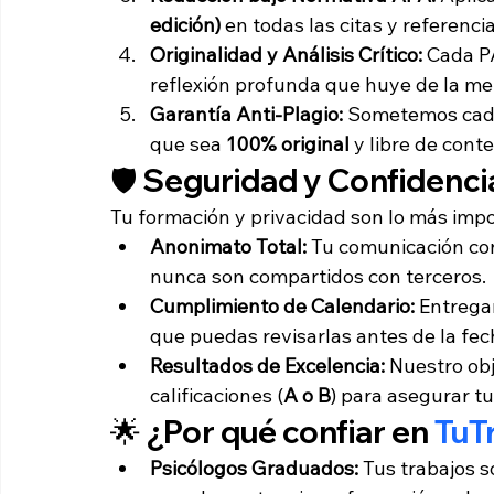
edición)
 en todas las citas y referencia
Originalidad y Análisis Crítico:
 Cada P
reflexión profunda que huye de la me
Garantía Anti-Plagio:
 Sometemos cada 
que sea 
100% original
 y libre de cont
🛡️ Seguridad y Confidenci
Tu formación y privacidad son lo más impo
Anonimato Total:
 Tu comunicación con
nunca son compartidos con terceros.
Cumplimiento de Calendario:
 Entrega
que puedas revisarlas antes de la fecha
Resultados de Excelencia:
 Nuestro ob
calificaciones (
A o B
) para asegurar tu
🌟 ¿Por qué confiar en 
TuT
Psicólogos Graduados:
 Tus trabajos 