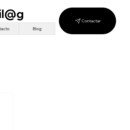
il@g
Contactar
Blog
tacto