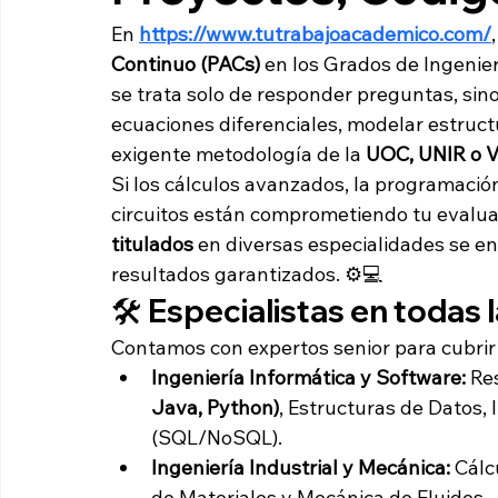
En 
https://www.tutrabajoacademico.com/
Continuo (PACs)
 en los Grados de Ingenier
se trata solo de responder preguntas, sino
ecuaciones diferenciales, modelar estruc
exigente metodología de la 
UOC, UNIR o 
Si los cálculos avanzados, la programació
circuitos están comprometiendo tu evalua
titulados
 en diversas especialidades se en
resultados garantizados. ⚙️💻
🛠️ Especialistas en todas 
Contamos con expertos senior para cubrir 
Ingeniería Informática y Software:
 Re
Java, Python)
, Estructuras de Datos,
(SQL/NoSQL).
Ingeniería Industrial y Mecánica:
 Cálc
de Materiales y Mecánica de Fluidos.