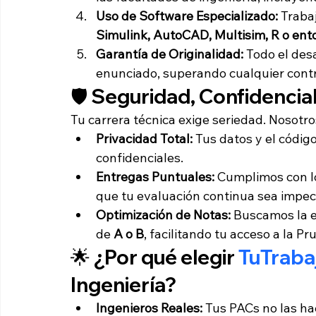
Uso de Software Especializado:
 Traba
Simulink, AutoCAD, Multisim, R o ento
Garantía de Originalidad:
 Todo el des
enunciado, superando cualquier contro
🛡️ Seguridad, Confidencia
Tu carrera técnica exige seriedad. Nosotro
Privacidad Total:
 Tus datos y el códig
confidenciales.
Entregas Puntuales:
 Cumplimos con l
que tu evaluación continua sea impec
Optimización de Notas:
 Buscamos la e
de 
A o B
, facilitando tu acceso a la P
🌟 ¿Por qué elegir 
TuTrab
Ingeniería?
Ingenieros Reales:
 Tus PACs no las ha