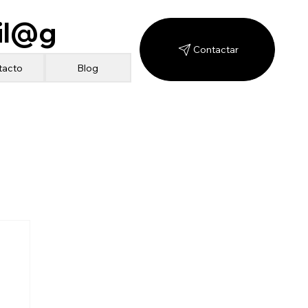
il@g
Contactar
Blog
tacto