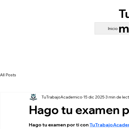
T
m
Inicio
All Posts
TuTrabajoAcademico
15 dic 2025
3 min de lec
Hago tu examen po
Hago tu examen por ti con 
TuTrabajoAcade