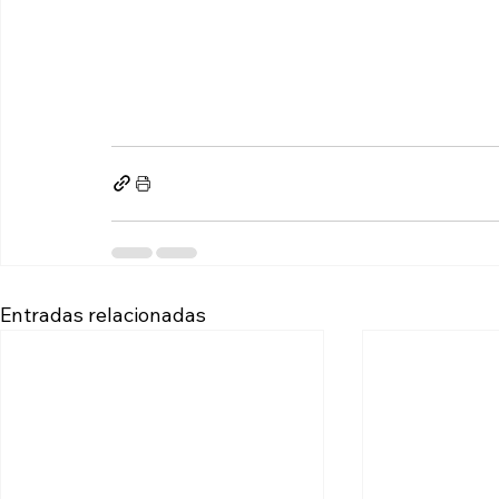
https://www.examenes-tfg.com/preguntasfrecuentes
https://www.hagotuexamen.com/ayuda-en-tus-examenes-hago-tu-examen-por-ti-hacer-examen-por-mi
https://www.examenes-tfg.com/preguntasfrecuentes
Entradas relacionadas