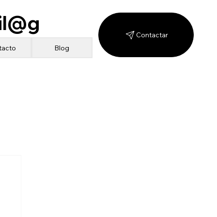
il@g
Contactar
Blog
tacto