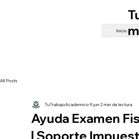
T
m
Inicio
All Posts
TuTrabajoAcademico
9 jun
2 min de lectura
Ayuda Examen Fis
| Soporte Impues