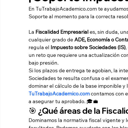
En TuTrabajoAcademico.com te ayudamos c
Soporte al momento para la correcta resol
La 
Fiscalidad Empresarial
 es, sin duda, u
cualquier grado de 
ADE, Economía o Conta
regula el 
Impuesto sobre Sociedades (IS)
,
un reto que requiere una actualización co
bajo presión.
Si los plazos de entrega te agobian, la in
Sociedades te resulta confusa o el examen 
dominar el cálculo de la base imponible y 
TuTrabajoAcademico.com
 contamos con es
a asegurar tu aprobado. 🎓💼
🎯 ¿Qué áreas de la Fisca
Dominamos la normativa fiscal vigente y los
facultades. Podemos ayudarte con los blo