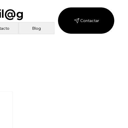
il@g
Contactar
Blog
tacto